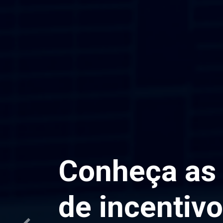
Entenda. Ava
Evolua a se