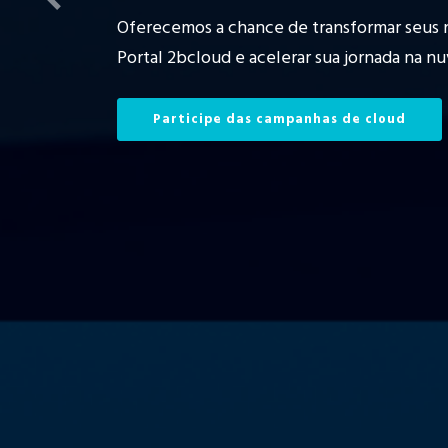
Previous
Faça o Assessment gratui
e descubra o nível de m
de segurança do seus cli
ACESSAR GRATUITAMENTE