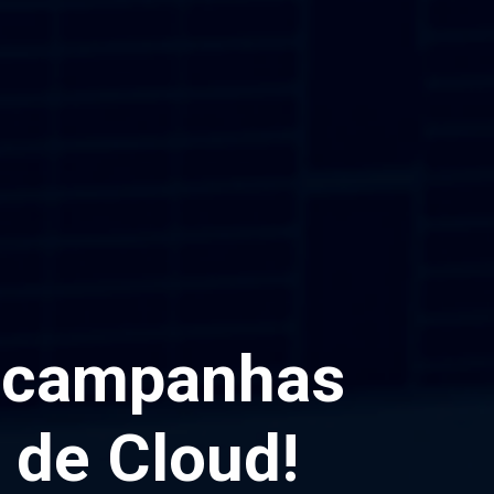
lie.
gurança.