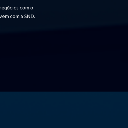
to de Sentinella
aturidade
entes!